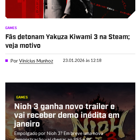
GAMES
Fãs detonam Yakuza Kiwami 3 na Steam;
veja motivo
Por
Vinícius Munhoz
23.01.2026 às 12:18
GAMES
Nioh 3 ganha novo trailer e
vai receber demo inédita em
janeiro
Empolgado por Nioh 3? Em breve uma nova
demonstração vai chegar ao PS5 e PC