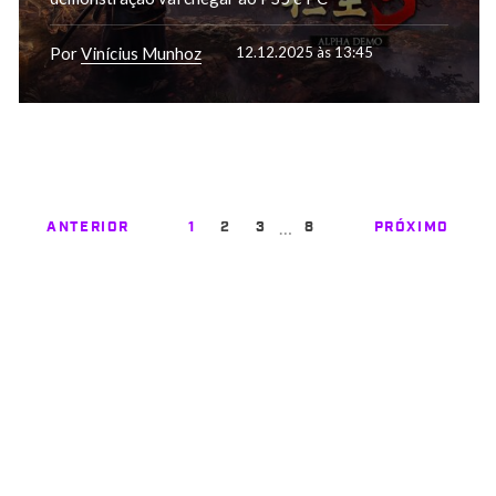
Por
Vinícius Munhoz
12.12.2025 às 13:45
…
ANTERIOR
1
2
3
8
PRÓXIMO