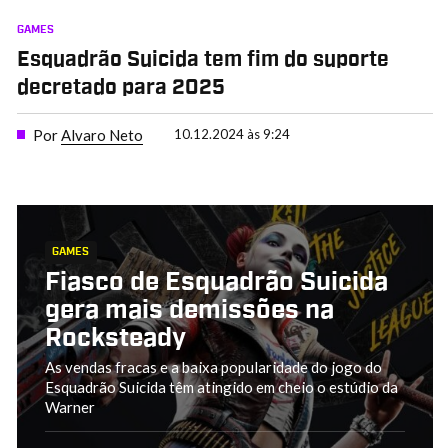
GAMES
Esquadrão Suicida tem fim do suporte
decretado para 2025
Por
Alvaro Neto
10.12.2024 às 9:24
GAMES
Fiasco de Esquadrão Suicida
gera mais demissões na
Rocksteady
As vendas fracas e a baixa popularidade do jogo do
Esquadrão Suicida têm atingido em cheio o estúdio da
Warner