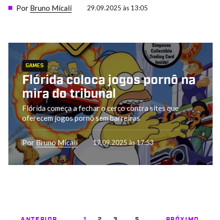
Por
Bruno Micali
29.09.2025 às 13:05
GAMES
Flórida coloca jogos pornô na
mira do tribunal
Flórida começa a fechar o cerco contra sites que
oferecem jogos pornô sem barreiras
Por
Bruno Micali
17.09.2025 às 17:53
ANTERIOR
1
2
3
5
PRÓXIMO