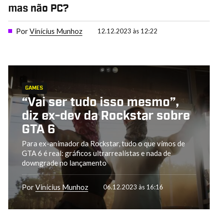
mas não PC?
Por
Vinícius Munhoz
12.12.2023 às 12:22
GAMES
“Vai ser tudo isso mesmo”,
diz ex-dev da Rockstar sobre
GTA 6
Para ex-animador da Rockstar, tudo o que vimos de
GTA 6 é real: gráficos ultrarrealistas e nada de
downgrade no lançamento
Por
Vinícius Munhoz
06.12.2023 às 16:16