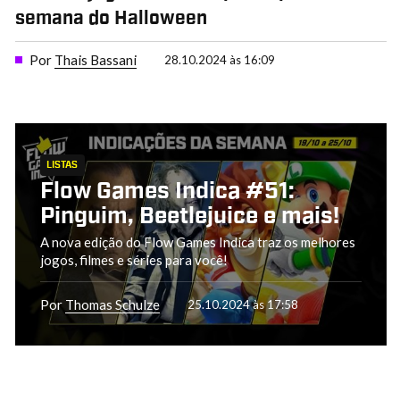
semana do Halloween
Por
Thais Bassani
28.10.2024 às 16:09
LISTAS
Flow Games Indica #51:
Pinguim, Beetlejuice e mais!
A nova edição do Flow Games Indica traz os melhores
jogos, filmes e séries para você!
Por
Thomas Schulze
25.10.2024 às 17:58