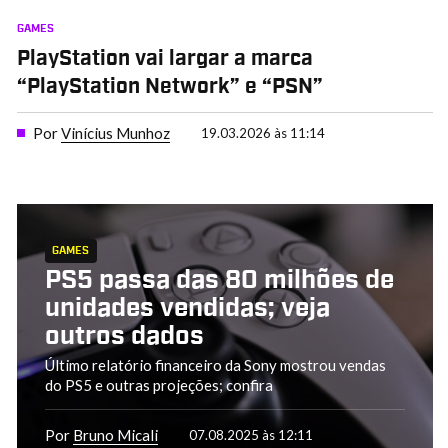
GAMES
PlayStation vai largar a marca
“PlayStation Network” e “PSN”
Por
Vinícius Munhoz
19.03.2026 às 11:14
GAMES
PS5 passa das 80 milhões de
unidades vendidas; veja
outros dados
Último relatório financeiro da Sony mostrou vendas
do PS5 e outras projeções; confira
Por
Bruno Micali
07.08.2025 às 12:11