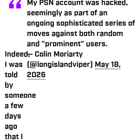
My PSN account was hacked,
seemingly as part of an
ongoing sophisticated series of
moves against both random
and "prominent" users.
Indeed,
— Colin Moriarty
I was
(@longislandviper)
May 18,
told
2026
by
someone
a few
days
ago
that I