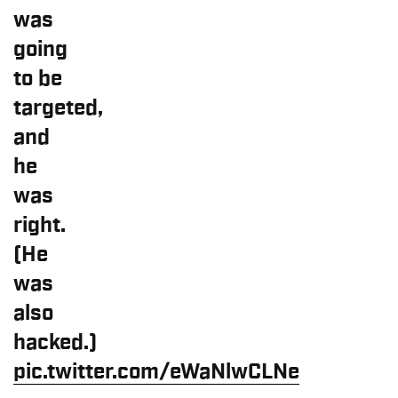
was
going
to be
targeted,
and
he
was
right.
(He
was
also
hacked.)
pic.twitter.com/eWaNlwCLNe