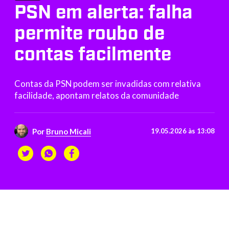
PSN em alerta: falha
permite roubo de
contas facilmente
Contas da PSN podem ser invadidas com relativa
facilidade, apontam relatos da comunidade
Por
Bruno Micali
19.05.2026 às 13:08