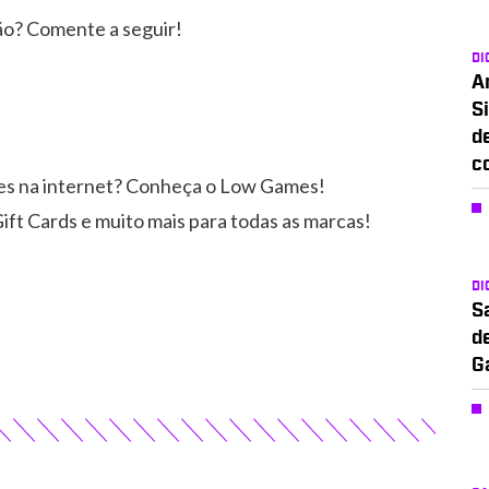
ão? Comente a seguir!
DI
A
Si
d
c
es na internet? Conheça o Low Games!
ift Cards e muito mais para todas as marcas!
DI
S
d
G