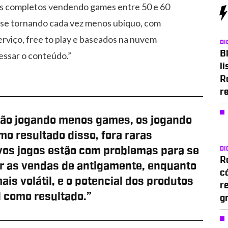
ogos completos vendendo games entre 50 e 60
á se tornando cada vez menos ubíquo, com
erviço, free to play e baseados na nuvem
DI
Bl
essar o conteúdo.”
li
R
r
ão jogando menos games, os jogando
mo resultado disso, fora raras
vos jogos estão com problemas para se
DI
Ro
r as vendas de antigamente, enquanto
c
is volátil, e o potencial dos produtos
r
l como resultado.”
g