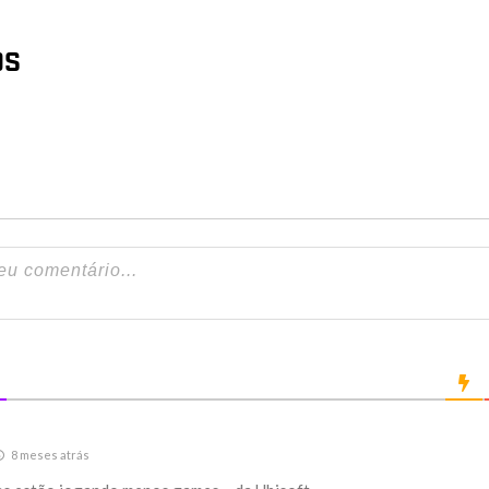
OS
8 meses atrás