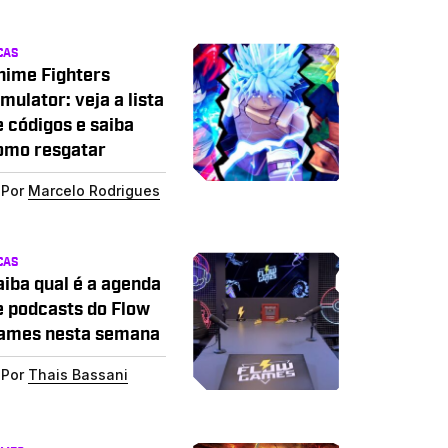
CAS
nime Fighters
mulator: veja a lista
e códigos e saiba
omo resgatar
Por
Marcelo Rodrigues
CAS
aiba qual é a agenda
e podcasts do Flow
ames nesta semana
Por
Thais Bassani