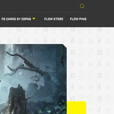
FG CARDS BY COPAG
FLOW STORE
FLOW PING