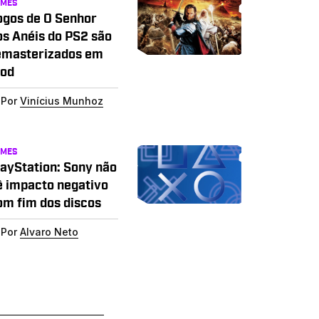
AMES
ogos de O Senhor
os Anéis do PS2 são
emasterizados em
od
Por
Vinícius Munhoz
AMES
layStation: Sony não
ê impacto negativo
om fim dos discos
Por
Alvaro Neto