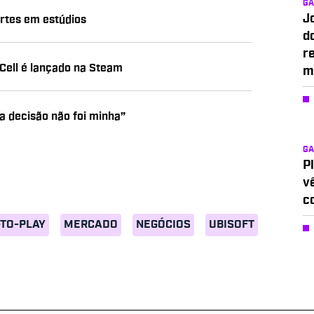
G
J
ortes em estúdios
d
r
 Cell é lançado na Steam
m
“a decisão não foi minha”
G
P
v
c
-TO-PLAY
MERCADO
NEGÓCIOS
UBISOFT