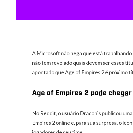
A
Microsoft
não nega que está trabalhando
não tem revelado quais devem ser esses títu
apontado que Age of Empires 2 é próximo tít
Age of Empires 2 pode chegar 
No
Reddit
, o usuário Draconis publicou um
Empires 2 online e, para sua surpresa, o íco
jogadores de seu time.