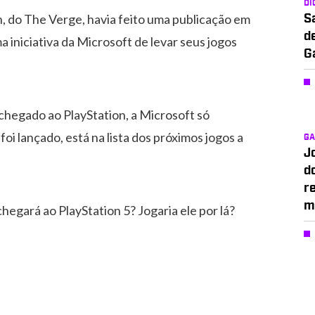
DI
n, do The Verge, havia feito uma publicação em
S
d
 iniciativa da Microsoft de levar seus jogos
G
 chegado ao PlayStation, a Microsoft só
 foi lançado, está na lista dos próximos jogos a
G
J
d
r
m
 chegará ao PlayStation 5? Jogaria ele por lá?