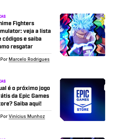
CAS
nime Fighters
mulator: veja a lista
e códigos e saiba
omo resgatar
Por
Marcelo Rodrigues
CAS
ual é o próximo jogo
rátis da Epic Games
tore? Saiba aqui!
Por
Vinícius Munhoz