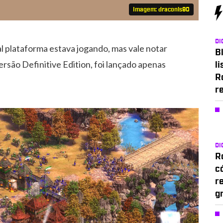
Imagem: draconis90
DI
l plataforma estava jogando, mas vale notar
Bl
ersão Definitive Edition, foi lançado apenas
li
R
r
DI
Ro
c
r
g