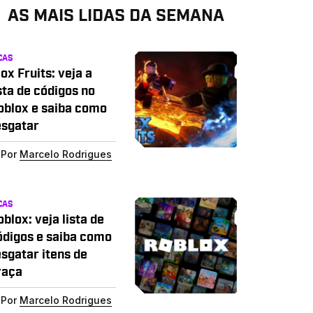
AS MAIS LIDAS DA SEMANA
CAS
ox Fruits: veja a
sta de códigos no
oblox e saiba como
esgatar
Por
Marcelo Rodrigues
CAS
blox: veja lista de
ódigos e saiba como
esgatar itens de
raça
Por
Marcelo Rodrigues