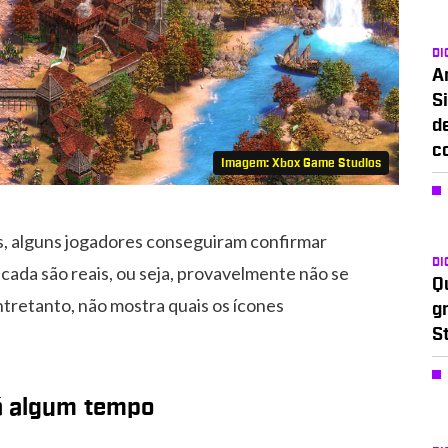
DI
A
Si
d
c
Imagem: Xbox Game Studios
ts, alguns jogadores conseguiram confirmar
DI
cada são reais, ou seja, provavelmente não se
Q
tretanto, não mostra quais os ícones
g
S
á algum tempo