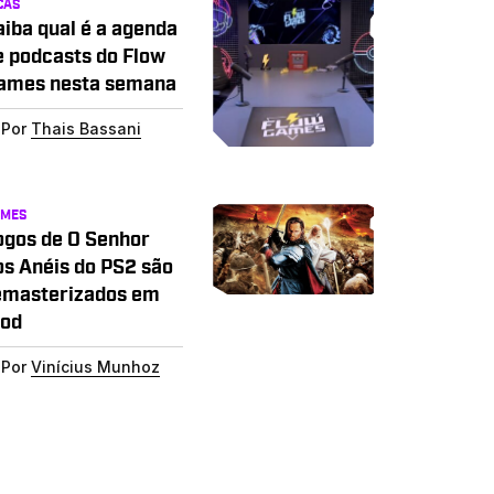
CAS
aiba qual é a agenda
e podcasts do Flow
ames nesta semana
Por
Thais Bassani
AMES
ogos de O Senhor
os Anéis do PS2 são
emasterizados em
od
Por
Vinícius Munhoz