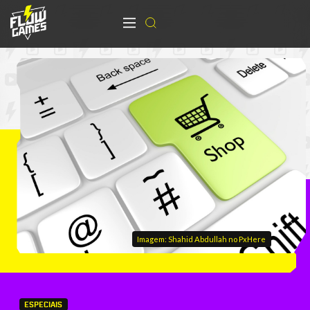
Imagem: Shahid Abdullah no PxHere
ESPECIAIS