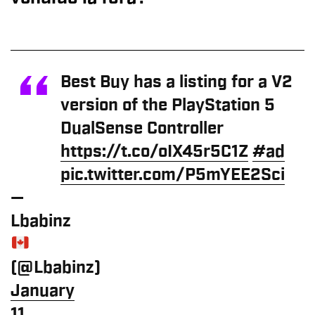
Best Buy has a listing for a V2
version of the PlayStation 5
DualSense Controller
https://t.co/oIX45r5C1Z
#ad
pic.twitter.com/P5mYEE2Sci
—
Lbabinz
(@Lbabinz)
January
11,