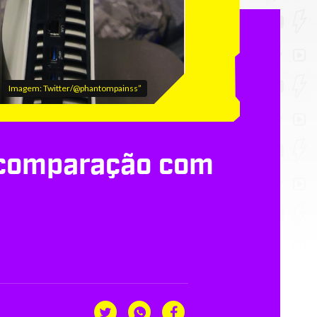
Imagem: Twitter/@phantompainss”
 comparação com