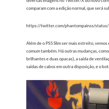
diversas imagens no Twitter/X do novo cons
comparam com a edição normal, que será sub
https://twitter.com/phantompainss/stat
Além de o PS5 Slim ser mais estreito, vemos q
comum também. Há outras mudanças, como te
brilhantes e duas opacas), a saída de ventil
saídas de cabos em outra disposição, e o bo