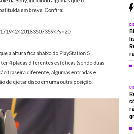
ole da Sony, incluindo algumas que o
stituída em breve. Confira:
DI
us/1719424201835073594?s=20
Bl
li
R
ue a altura fica abaixo do PlayStation 5
r
r 4 placas diferentes estéticas (sendo duas
ação traseira diferente, algumas entradas e
tão de ejetar disco em uma outra posição.
DI
Ro
c
r
g