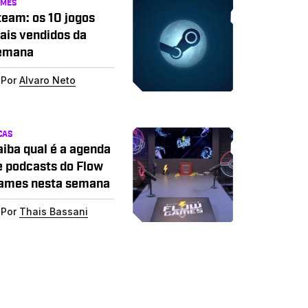
AMES
team: os 10 jogos
ais vendidos da
emana
Por
Alvaro Neto
CAS
aiba qual é a agenda
e podcasts do Flow
ames nesta semana
Por
Thais Bassani