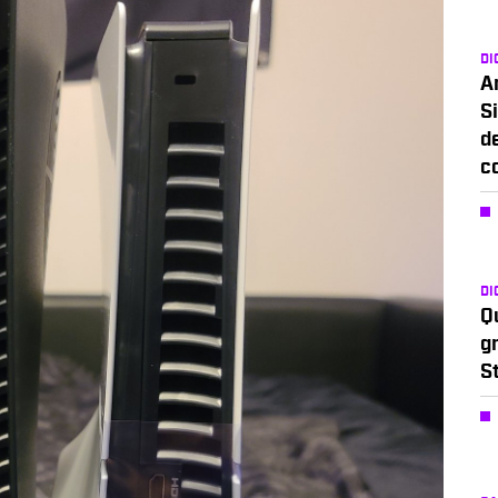
DI
A
Si
d
c
DI
Q
g
S