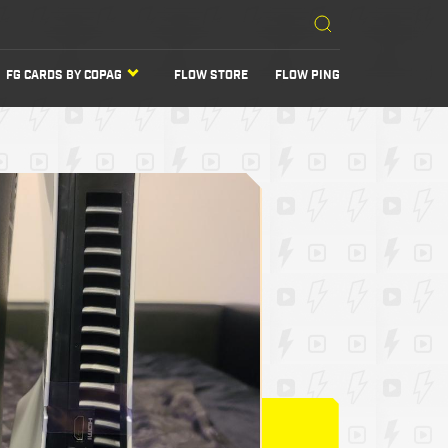
FG CARDS BY COPAG
FLOW STORE
FLOW PING