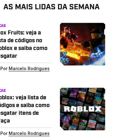
AS MAIS LIDAS DA SEMANA
CAS
ox Fruits: veja a
sta de códigos no
oblox e saiba como
esgatar
Por
Marcelo Rodrigues
CAS
blox: veja lista de
ódigos e saiba como
esgatar itens de
raça
Por
Marcelo Rodrigues