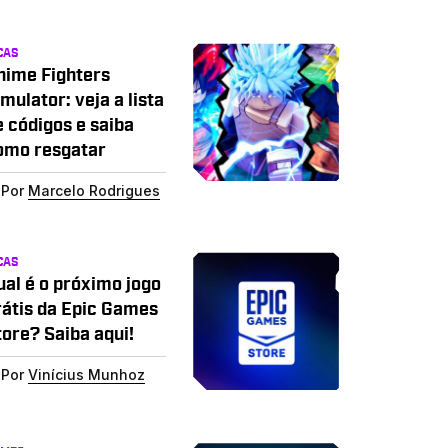
CAS
nime Fighters
mulator: veja a lista
e códigos e saiba
omo resgatar
Por
Marcelo Rodrigues
CAS
ual é o próximo jogo
rátis da Epic Games
tore? Saiba aqui!
Por
Vinícius Munhoz