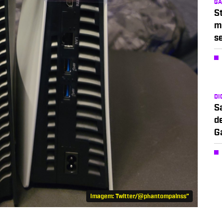
G
S
m
s
DI
S
d
G
Imagem: Twitter/@phantompainss”