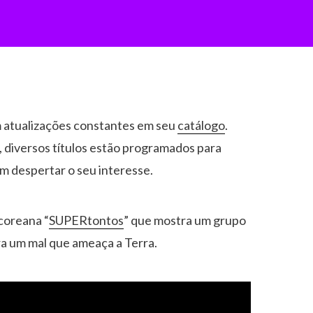
 atualizações constantes em seu
catálogo
.
, diversos títulos estão programados para
m despertar o seu interesse.
coreana “
SUPERtontos
” que mostra um grupo
a um mal que ameaça a Terra.