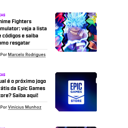
CAS
nime Fighters
mulator: veja a lista
e códigos e saiba
omo resgatar
Por
Marcelo Rodrigues
CAS
ual é o próximo jogo
rátis da Epic Games
tore? Saiba aqui!
Por
Vinícius Munhoz