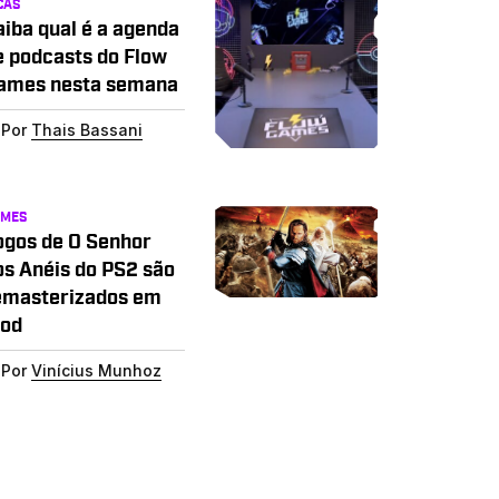
CAS
aiba qual é a agenda
e podcasts do Flow
ames nesta semana
Por
Thais Bassani
AMES
ogos de O Senhor
os Anéis do PS2 são
emasterizados em
od
Por
Vinícius Munhoz