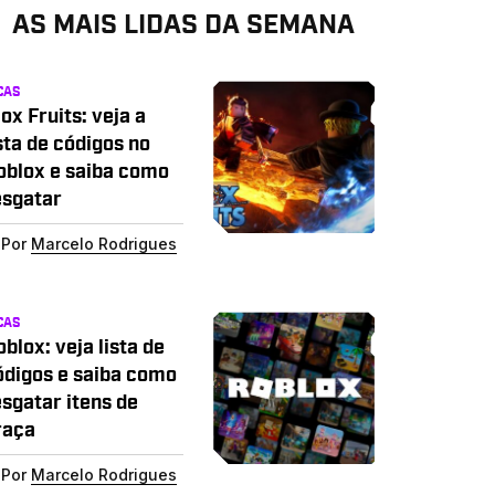
AS MAIS LIDAS DA SEMANA
CAS
ox Fruits: veja a
sta de códigos no
oblox e saiba como
esgatar
Por
Marcelo Rodrigues
CAS
blox: veja lista de
ódigos e saiba como
esgatar itens de
raça
Por
Marcelo Rodrigues