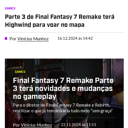
GAMES
Parte 3 de Final Fantasy 7 Remake terá
Highwind para voar no mapa
Por
Vinícius Munhoz
16.12.2024 às 14:42
GAMES
Final Fantasy 7 Remake Parte
3 terá novidades e mudanças
no gameplay
Para o diretor de Final Fantasy 7 Remake e Rebirth,
reutilizar o que já tem deixaria tudo meio “sem graça”
Por
Vinícius Munhoz
22.11.2024 às 11:51