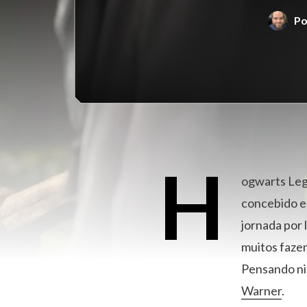
P
H
ogwarts Leg
concebido em
jornada por
muitos faze
Pensando ni
Warner
.