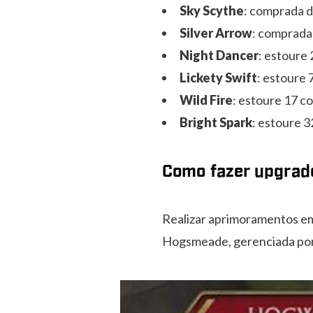
Sky Scythe
: comprada 
Silver Arrow
: comprada
Night Dancer
: estoure 
Lickety Swift
: estoure 
Wild Fire
: estoure 17 c
Bright Spark
: estoure 3
Como fazer upgrad
Realizar aprimoramentos em 
Hogsmeade, gerenciada por