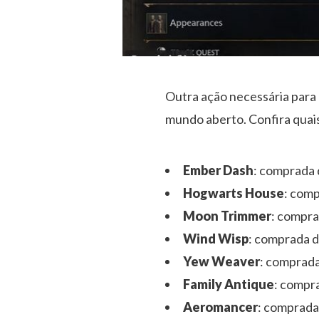
Outra ação necessária para 
mundo aberto. Confira quai
Ember Dash
: comprada
Hogwarts House
: com
Moon Trimmer
: compr
Wind Wisp
: comprada 
Yew Weaver
: comprad
Family Antique
: compr
Aeromancer
: comprada