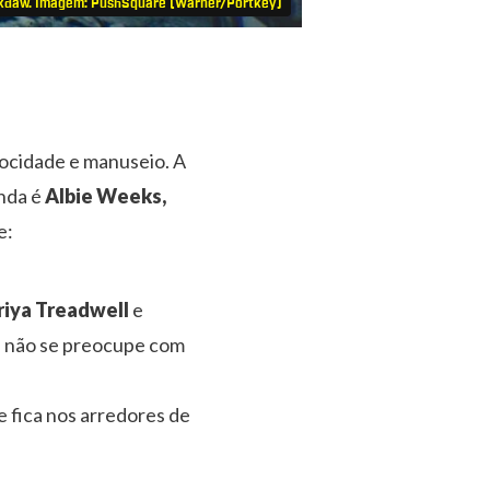
ckdaw. Imagem: PushSquare (Warner/Portkey)
ocidade e manuseio. A
enda é
Albie Weeks,
e:
riya Treadwell
e
, não se preocupe com
e fica nos arredores de