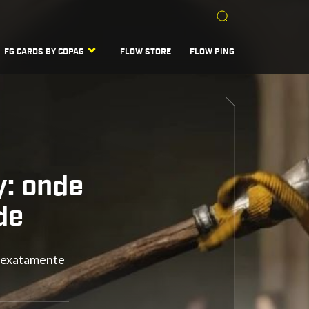
FG CARDS BY COPAG
FLOW STORE
FLOW PING
: onde
de
r exatamente