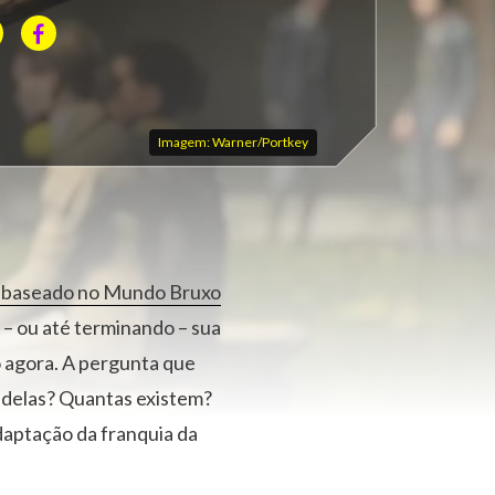
Imagem: Warner/Portkey
o baseado no Mundo Bruxo
– ou até terminando – sua
o agora. A pergunta que
 delas? Quantas existem?
daptação da franquia da