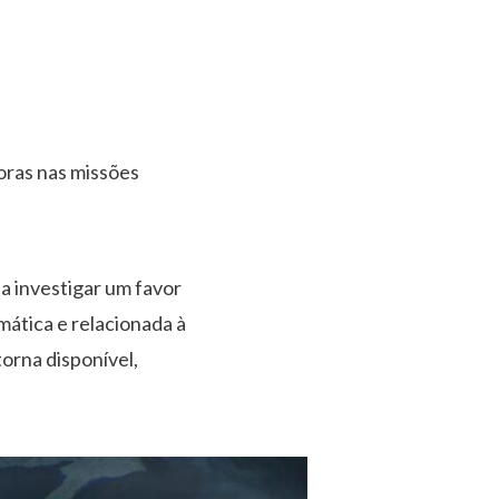
horas nas missões
sa investigar um favor
ática e relacionada à
torna disponível,