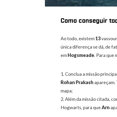
Como conseguir to
Ao todo, existem
13
vassour
única diferença se dá, de fa
em
Hogsmeade
. Para que 
Conclua a missão principal
Rohan Prakash
apareçam. T
mapa;
Além da missão citada, co
Hogwarts, para que
Arn
apa