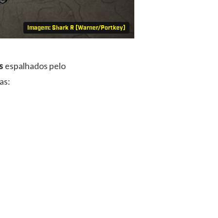
Imagem: Shark R (Warner/Portkey)
s
espalhados pelo
as: