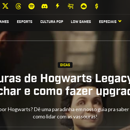
AMES
ESPORTS
CULTURA POP
LOW GAMES
ESPECIAIS
DICAS
uras de Hogwarts Legacy
char e como fazer upgra
por Hogwarts? Dê uma paradinha em nosso guia pra sabe
como lidar com as vassouras!