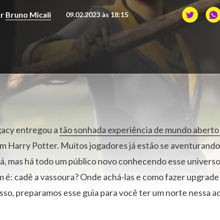
or
Bruno Micali
09.02.2023 às 18:15
acy entregou a
tão sonhada experiência de mundo abert
 Harry Potter. Muitos jogadores já estão se aventurando 
 lá, mas há todo um público novo conhecendo esse univers
m é: cadê a vassoura? Onde achá-las e como fazer upgrade
sso, preparamos esse guia para você ter um norte nessa a