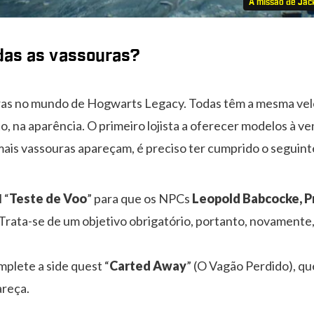
A missão de Ja
das as vassouras?
as no mundo de Hogwarts Legacy. Todas têm a mesma vel
to, na aparência. O primeiro lojista a oferecer modelos à v
mais vassouras apareçam, é preciso ter cumprido o seguint
 “
Teste de Voo
” para que os NPCs
Leopold Babcocke, P
rata-se de um objetivo obrigatório, portanto, novamente
mplete a side quest “
Carted Away
” (O Vagão Perdido), qu
reça.